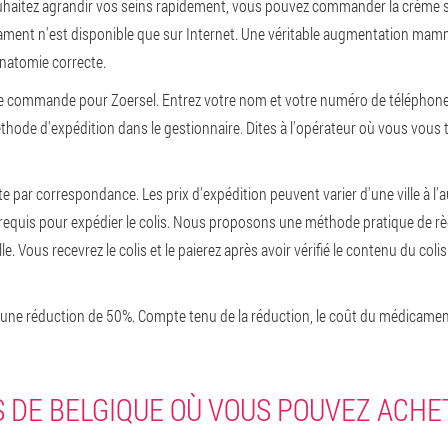
uhaitez agrandir vos seins rapidement, vous pouvez commander la crème sur
ament n'est disponible que sur Internet. Une véritable augmentation mam
anatomie correcte.
e commande pour Zoersel. Entrez votre nom et votre numéro de téléphone.
hode d'expédition dans le gestionnaire. Dites à l'opérateur où vous vous tr
 par correspondance. Les prix d'expédition peuvent varier d'une ville à l'au
 requis pour expédier le colis. Nous proposons une méthode pratique de 
e. Vous recevrez le colis et le paierez après avoir vérifié le contenu du colis
'une réduction de 50%. Compte tenu de la réduction, le coût du médicamen
S DE BELGIQUE OÙ VOUS POUVEZ ACH