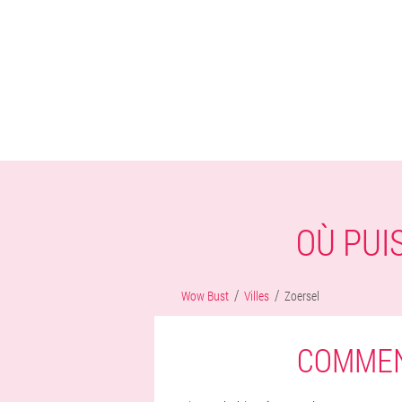
OÙ PUI
Wow Bust
Villes
Zoersel
COMMEN