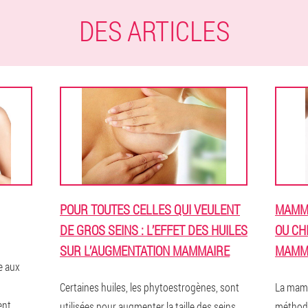
DES ARTICLES
POUR TOUTES CELLES QUI VEULENT
MAMMO
DE GROS SEINS : L’EFFET DES HUILES
OU CH
SUR L’AUGMENTATION MAMMAIRE
MAMM
e aux
Certaines huiles, les phytoestrogènes, sont
La mamm
ent
utilisées pour augmenter la taille des seins.
méthod