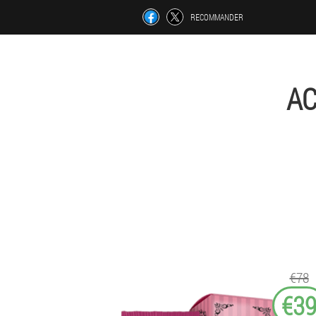
RECOMMANDER
AC
€78
€3