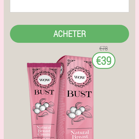
ACHETER
€78
€39