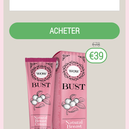
ACHETER
€78
€39