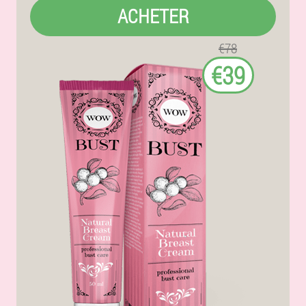
ACHETER
€78
€39