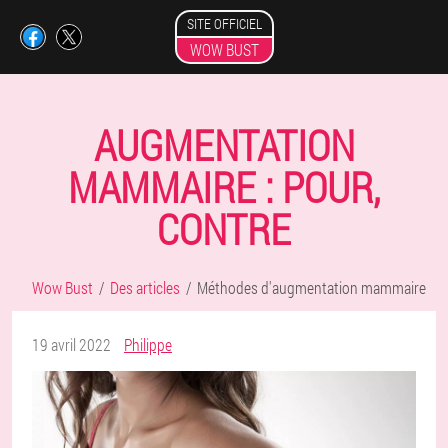
SITE OFFICIEL
WOW BUST
AUGMENTATION
MAMMAIRE : POUR,
CONTRE
Wow Bust
Des articles
Méthodes d'augmentation mammaire
19 avril 2022
Philippe