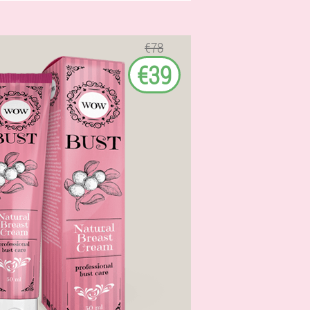
€78
€39