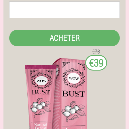
ACHETER
€78
€39