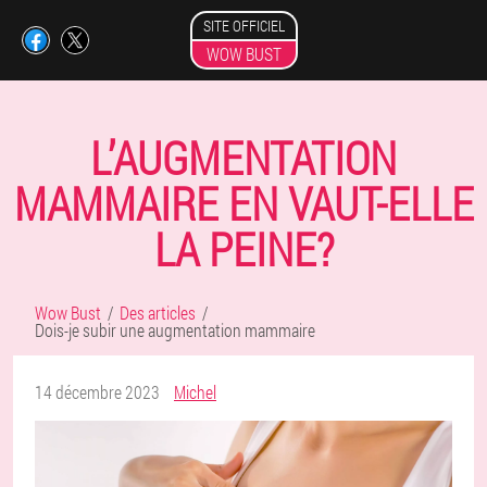
SITE OFFICIEL
WOW BUST
L’AUGMENTATION
MAMMAIRE EN VAUT-ELLE
LA PEINE?
Wow Bust
Des articles
Dois-je subir une augmentation mammaire
14 décembre 2023
Michel