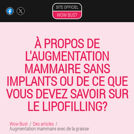
SITE OFFICIEL
WOW BUST
À PROPOS DE
L'AUGMENTATION
MAMMAIRE SANS
IMPLANTS OU DE CE QUE
VOUS DEVEZ SAVOIR SUR
LE LIPOFILLING?
Wow Bust
Des articles
Augmentation mammaire avec de la graisse