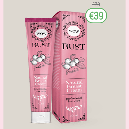
€78
€39