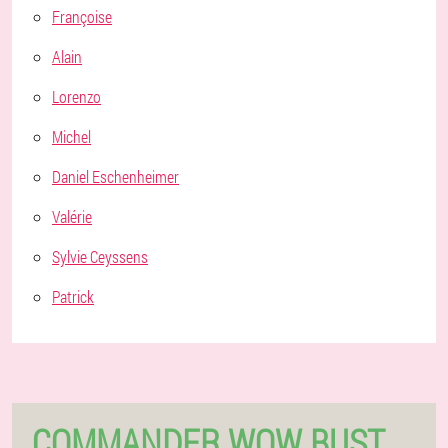
Françoise
Alain
Lorenzo
Michel
Daniel Eschenheimer
Valérie
Sylvie Ceyssens
Patrick
COMMANDER WOW BUST